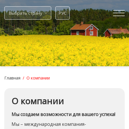
Skip
to
Выбрать страну
РУС
content
Главная
/
О компании
О компании
Мы создаем возможности для вашего успеха!
Мы – международная компания-