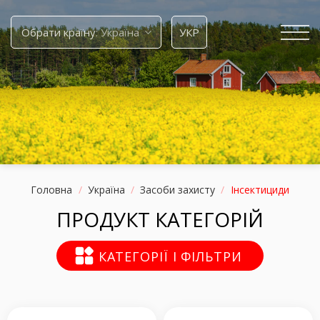
Skip
to
Обрати країну
УКР
content
Головна
/
Україна
/
Засоби захисту
/
Інсектициди