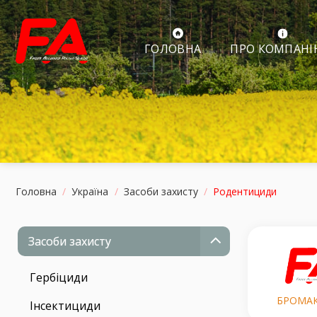
Skip
to
content
ПРО КОМПАН
ГОЛОВНА
Головна
/
Україна
/
Засоби захисту
/
Родентициди
Засоби захисту
Гербіциди
БРОМАК
Інсектициди