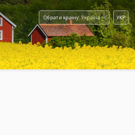
Обрати країну
УКР