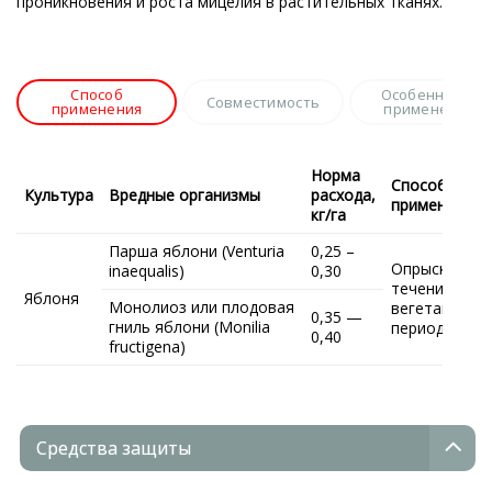
проникновения и роста мицелия в растительных тканях.
Способ
Особенности
Совместимость
применения
применения
Норма
Способ и вр
Культура
Вредные организмы
расхода,
применения
кг/га
Парша яблони (Venturia
0,25 –
Опрыскивани
inaequalis)
0,30
течении
Яблоня
Монолиоз или плодовая
вегетационн
0,35 —
гниль яблони (Monilia
периода
0,40
fructigena)
Средства защиты