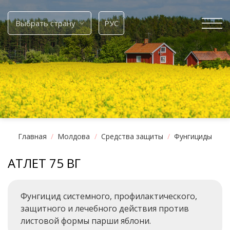
Skip
to
Выбрать страну
РУС
content
Главная
/
Молдова
/
Средства защиты
/
Фунгициды
АТЛЕТ 75 ВГ
Фунгицид системного, профилактического,
защитного и лечебного действия против
листовой формы парши яблони.