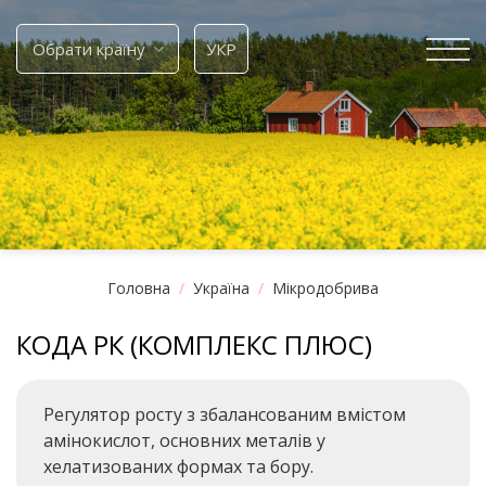
Skip
to
Обрати країну
УКР
content
Головна
/
Україна
/
Мікродобрива
КОДА РК (КОМПЛЕКС ПЛЮС)
Регулятор росту з збалансованим вмістом
амінокислот, основних металів у
хелатизованих формах та бору.