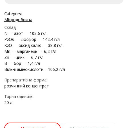
Category:
Мікродобрива
Склад:
N — азот — 103,6 г/л
P
O
— фосфор — 142,4 г/л
2
5
K
O — оксид калію — 38,8 г/л
2
Mn — марганець — 6,2 г/л
Zn — цинк — 6,7 г/л
B — бор — 1,4 г/л
Вільні амінокислоти – 106,2 г/л
Препаративна форма:
розчинний концентрат
Тарна одиниця:
20 л