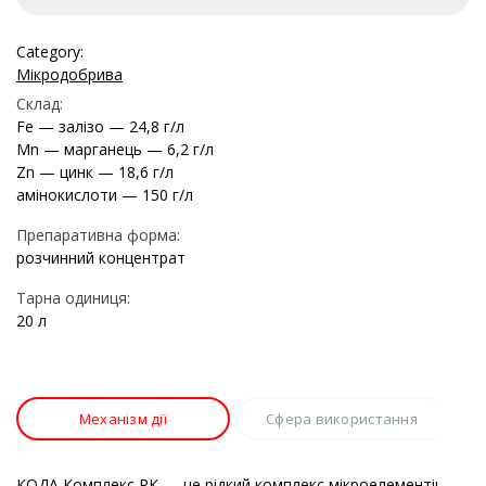
Category:
Мікродобрива
Склад:
Fe — залізо — 24,8 г/л
Mn — марганець — 6,2 г/л
Zn — цинк — 18,6 г/л
амінокислоти — 150 г/л
Препаративна форма:
розчинний концентрат
Тарна одиниця:
20 л
Механізм дії
Сфера використання
КОДА Комплекс РК — це рідкий комплекс мікроелементів в сум