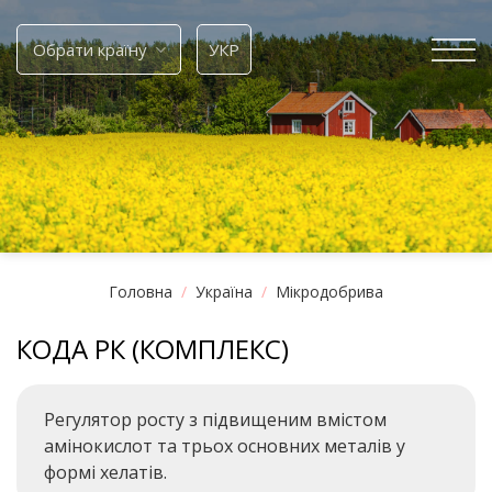
Skip
to
Обрати країну
УКР
content
Головна
/
Україна
/
Мікродобрива
КОДА РК (КОМПЛЕКС)
Регулятор росту з підвищеним вмістом
амінокислот та трьох основних металів у
формі хелатів.