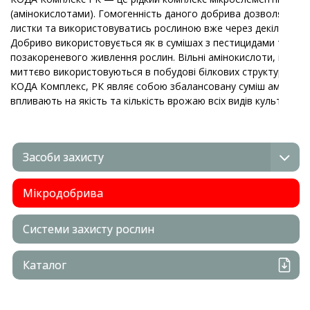
(амінокислотами). Гомогенність даного добрива дозволяє шв
листки та використовуватись рослиною вже через декілька год
Добриво використовується як в сумішах з пестицидами так і 
позакореневого живлення рослин. Вільні амінокислоти, що по
миттєво використовуються в побудові білкових структур та ст
КОДА Комплекс, РК являє собою збалансовану суміш амінокис
впливають на якість та кількість врожаю всіх видів культур.
Засоби захисту
Мікродобрива
Системи захисту рослин
Каталог