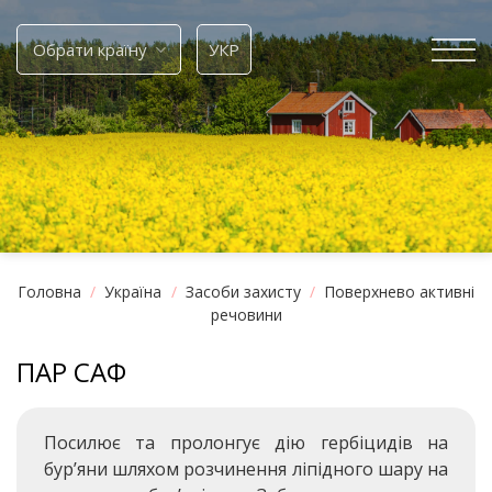
Skip
to
Обрати країну
УКР
content
Головна
/
Україна
/
Засоби захисту
/
Поверхнево активні
речовини
ПАР САФ
Посилює та пролонгує дію гербіцидів на
бур’яни шляхом розчинення ліпідного шару на