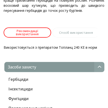
краще прилипання гербіцидів на поверхні рослин. Розчиняє
восковий шар кутикули, що призводить до швидкого
пересування гербіцидів до точок росту бур’янів.
Рекомендації
Спосіб використання
використання
Використовується з препаратом Топланц 240 КЕ в нормі 1:1.
Засоби захисту
Гербіциди
Інсектициди
Фунгіциди