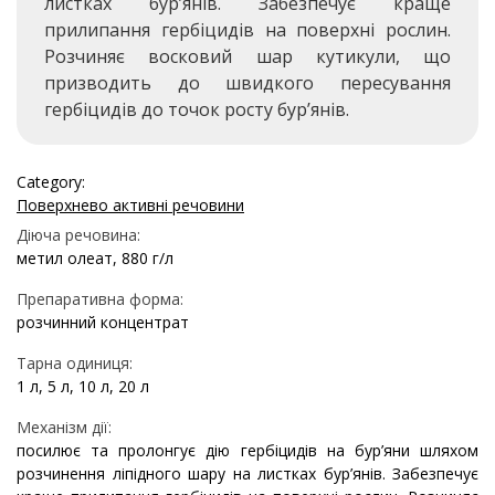
листках бур’янів. Забезпечує краще
прилипання гербіцидів на поверхні рослин.
Розчиняє восковий шар кутикули, що
призводить до швидкого пересування
гербіцидів до точок росту бур’янів.
Category:
Поверхнево активні речовини
Діюча речовина:
метил олеат, 880 г/л
Препаративна форма:
розчинний концентрат
Тарна одиниця:
1 л, 5 л, 10 л, 20 л
Механізм дії:
посилює та пролонгує дію гербіцидів на бур’яни шляхом
розчинення ліпідного шару на листках бур’янів. Забезпечує