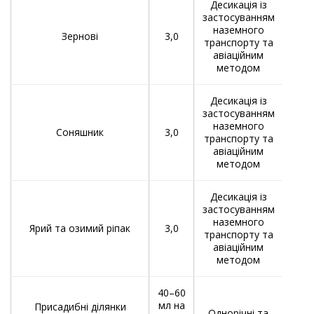
Десикація із
застосуванням
Обп
наземного
два
Зернові
3,0
транспорту та
вол
авіаційним
методом
Десикація із
застосуванням
Обп
наземного
Соняшник
3,0
фа
транспорту та
авіаційним
методом
Десикація із
застосуванням
Обпр
наземного
Ярий та озимий ріпак
3,0
поб
транспорту та
авіаційним
методом
40–60
Обпр
мл на
Присадибні ділянки
Однорічні та
б