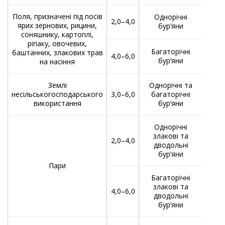
Поля, призначені під посів
Однорічні
2,0–4,0
ярих зернових, рицини,
бур’яни
Обпр
соняшнику, картоплі,
б
ріпаку, овочевих,
зб
Багаторічні
баштанних, злакових трав
4,0–6,0
бур’яни
на насіння
Землі
Однорічні та
Обпр
несільськогосподарського
3,0–6,0
багаторічні
використання
бур’яни
Однорічні
злакові та
2,0–4,0
дводольні
бур’яни
Обп
Пари
пер
Багаторічні
злакові та
4,0–6,0
дводольні
бур’яни