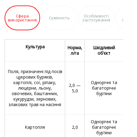
Сфера
Особливості
Перев
Сумісність
використання
застосування
препа
Культура
Норма,
Шкідливий
С
л/га
об’єкт
Обпр
Поля, призначені під посів
бур’
цукрових буряків,
картоплі, сої, ріпаку,
Однорічні та
2,0 —
обп
люцерни, льону,
багаторічні
5,0
в
овочевих, баштанних,
бур’яни
кукурудзи, зернових,
ранн
злакових трав на насіння
Однорічні та
Обпри
Картопля
2,0
багаторічні
бур’яни