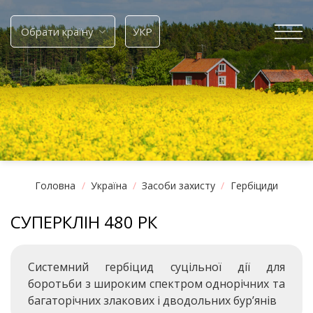
Skip
to
Обрати країну
УКР
content
Головна
/
Україна
/
Засоби захисту
/
Гербіциди
СУПЕРКЛІН 480 РК
Системний гербіцид суцільної дії для
боротьби з широким спектром однорічних та
багаторічних злакових і дводольних бур’янів