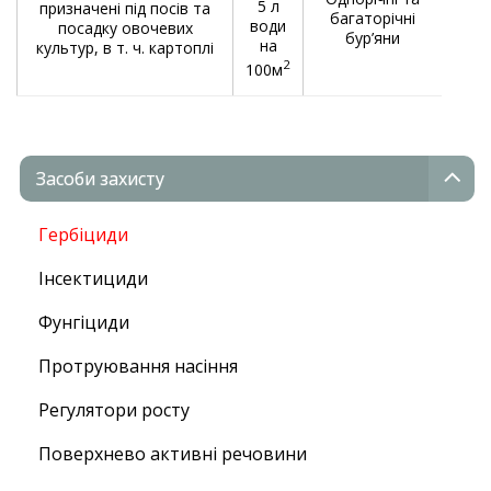
5 л
призначені під посів та
багаторічні
зби
води
посадку овочевих
бур’яни
висо
на
культур, в т. ч. картоплі
т
2
100м
Засоби захисту
Гербіциди
Інсектициди
Фунгіциди
Протруювання насіння
Регулятори росту
Поверхнево активні речовини