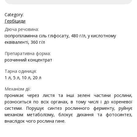
Category:
Гербіциди
Діюча речовина:
ізопропіламінна сіль гліфосату, 480 г/л, у кислотному
еквіваленті, 360 г/л
Препаративна форма:
розчинний концентрат
Тарна одиниця:
1 л, 5 л, 10 л, 20 л
Механізм дії:
проникає через листя та інші зелені частини рослини,
розноситься по всіх органах, в тому числі і до кореневої
системи. Порушує синтез рослинного ферменту, руйнує
механізм метаболізму, блокує дихання та фотосинтез,
внаслідок чого рослина гине.