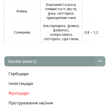
Борошниста роса,
плямистості листя,
Ячмінь
іржа, септоріоз,
прикореневі гнилі
Альтернаріоз, фомоз,
Обп
фомопсіс,
Соняшник
0,8 – 1,2
склеротиніоз,
септоріоз, сіра гниль
Засоби захисту
Гербіциди
Інсектициди
Фунгіциди
Протруювання насіння