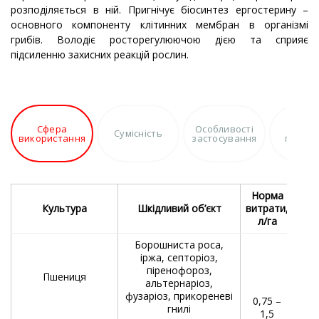
розподіляється в ній. Пригнічує біосинтез ергостерину –
основного компоненту клітинних мембран в організмі
грибів. Володіє росторегулюючою дією та сприяє
підсиленню захисних реакцій рослин.
Сфера
Особливості
Перев
Сумісність
використання
застосування
препа
Норма
С
Культура
Шкідливий об’єкт
витрати,
л/га
Борошниста роса,
іржа, септоріоз,
піренофороз,
Пшениця
альтернаріоз,
Обп
фузаріоз, прикореневі
0,75 –
гнилі
1,5