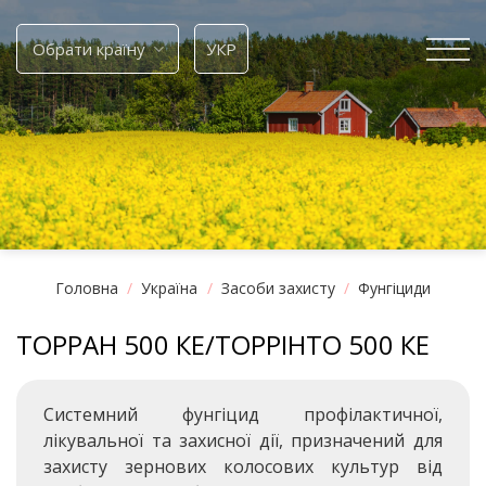
Skip
to
Обрати країну
УКР
content
Головна
/
Україна
/
Засоби захисту
/
Фунгіциди
ТОРРАН 500 КЕ/
ТОРРІНТО 500 КЕ
Системний фунгіцид профілактичної,
лікувальної та захисної дії, призначений для
захисту зернових колосових культур від